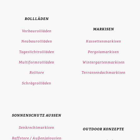
ROLLLÄDEN
MARKISEN
Vorbaurollläden
Neubaurollläden
Kassettenmarkisen
Tageslichtrollläden
Pergolamarkisen
Multiformrollläden
Wintergartenmarkisen
Rolltore
Terrassendachmarkisen
Schrägrollläden
SONNENSCHUTZ AUSSEN
Senkrechtmarkisen
OUTDOOR KONZEPTE
Raffstore / Außenjalousien