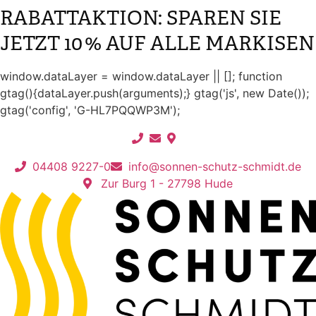
RABATTAKTION: SPAREN SIE
Zum
Inhalt
JETZT 10 % AUF ALLE MARKISEN
springen
window.dataLayer = window.dataLayer || []; function
gtag(){dataLayer.push(arguments);} gtag('js', new Date());
gtag('config', 'G-HL7PQQWP3M');
04408 9227-0
info@sonnen-schutz-schmidt.de
Zur Burg 1 - 27798 Hude