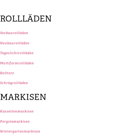
ROLLLÄDEN
Vorbaurollläden
Neubaurollläden
Tageslichtrollläden
Multiformrollläden
Rolltore
Schrägrollläden
MARKISEN
Kassettenmarkisen
Pergolamarkisen
Wintergartenmarkisen