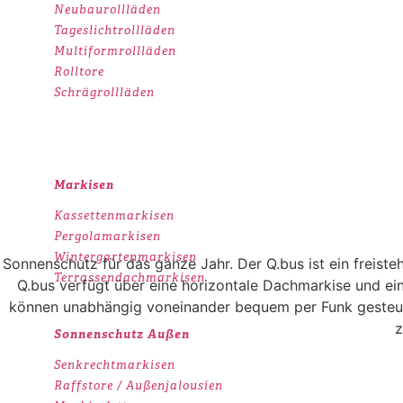
Neubaurollläden
Tageslichtrollläden
Multiformrollläden
Rolltore
Schrägrollläden
Markisen
Kassettenmarkisen
Pergolamarkisen
Wintergartenmarkisen
Sonnenschutz für das ganze Jahr. Der Q.bus ist ein freis
Terrassendachmarkisen
Q.bus verfügt über eine horizontale Dachmarkise und ein
können unabhängig voneinander bequem per Funk gesteuer
z
Sonnenschutz Außen
Senkrechtmarkisen
Raffstore / Außenjalousien