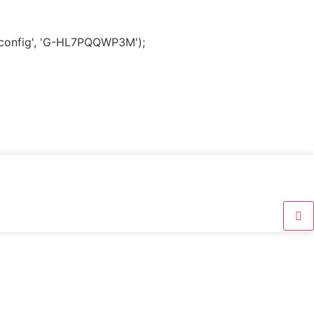
('config', 'G-HL7PQQWP3M');